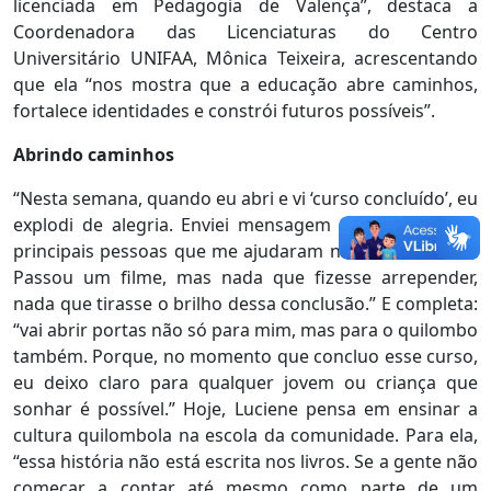
licenciada em Pedagogia de Valença”, destaca a
Coordenadora das Licenciaturas do Centro
Universitário UNIFAA, Mônica Teixeira, acrescentando
que ela “nos mostra que a educação abre caminhos,
fortalece identidades e constrói futuros possíveis”.
Abrindo caminhos
“Nesta semana, quando eu abri e vi ‘curso concluído’, eu
explodi de alegria. Enviei mensagem agradecendo às
principais pessoas que me ajudaram nesta caminhada.
Passou um filme, mas nada que fizesse arrepender,
nada que tirasse o brilho dessa conclusão.” E completa:
“vai abrir portas não só para mim, mas para o quilombo
também. Porque, no momento que concluo esse curso,
eu deixo claro para qualquer jovem ou criança que
sonhar é possível.” Hoje, Luciene pensa em ensinar a
cultura quilombola na escola da comunidade. Para ela,
“essa história não está escrita nos livros. Se a gente não
começar a contar até mesmo como parte de um