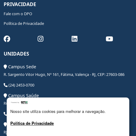
PRIVACIDADE
Fale com o DPO
Política de Privacidade
UNIDADES
Campus Sede
R. Sargento Vitor Hugo, Nº 161, Fátima, Valença - RJ, CEP: 27603-086
(24) 2453-0700
Campus Saúde
Rua Coronel Leite Pinto, Nº 20, Centro, Valença - RJ, CEP: 27600-000
Nosso site utiliza cookies para melhorar a navegação.
(24) 3206-0090
Política de Privacidade
Campus Hospital Veterinário Escola
RJ-145, Rodovia Benjamin Ielpo, Nº 20510, Valença - RJ, CEP: 27600-