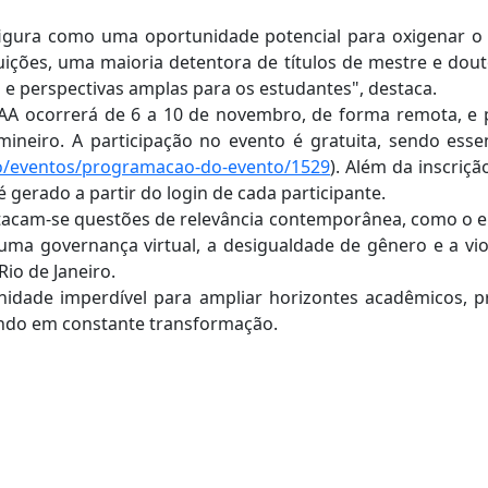
igura como uma oportunidade potencial para oxigenar o 
uições, uma maioria detentora de títulos de mestre e douto
e perspectivas amplas para os estudantes", destaca.
AA ocorrerá de 6 a 10 de novembro, de forma remota, e pr
ineiro. A participação no evento é gratuita, sendo essen
co/eventos/programacao-do-evento/1529
). Além da inscriç
 gerado a partir do login de cada participante.
acam-se questões de relevância contemporânea, como o e
uma governança virtual, a desigualdade de gênero e a vi
io de Janeiro.
idade imperdível para ampliar horizontes acadêmicos, p
ndo em constante transformação.