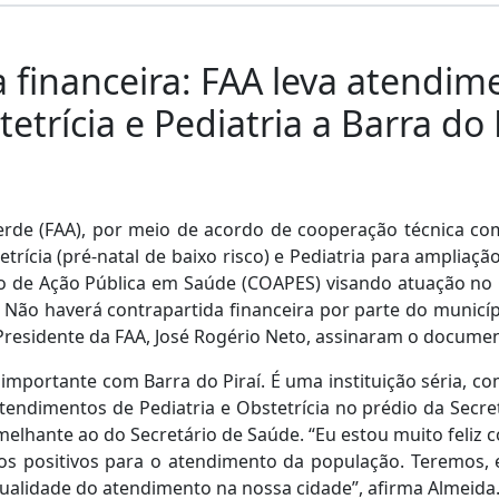
 financeira: FAA leva atendim
etrícia e Pediatria a Barra do 
e (FAA), por meio de acordo de cooperação técnica com a 
trícia (pré-natal de baixo risco) e Pediatria para ampliação
vo de Ação Pública em Saúde (COAPES) visando atuação no 
Não haverá contrapartida financeira por parte do município.
o Presidente da FAA, José Rogério Neto, assinaram o docume
 importante com Barra do Piraí. É uma instituição séria,
tendimentos de Pediatria e Obstetrícia no prédio da Secre
elhante ao do Secretário de Saúde. “Eu estou muito feliz c
os positivos para o atendimento da população. Teremos, e
ualidade do atendimento na nossa cidade”, afirma Almeida