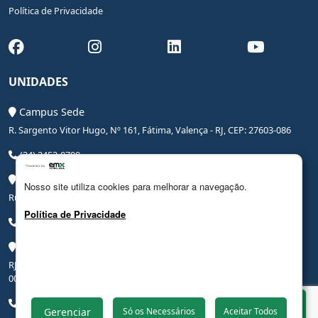
Política de Privacidade
UNIDADES
Campus Sede
R. Sargento Vitor Hugo, Nº 161, Fátima, Valença - RJ, CEP: 27603-086
(24) 2453-0700
Campus Saúde
Nosso site utiliza cookies para melhorar a navegação.
Rua Coronel Leite Pinto, Nº 20, Centro, Valença - RJ, CEP: 27600-000
Política de Privacidade
(24) 3206-0090
Campus Hospital Veterinário Escola
RJ-145, Rodovia Benjamin Ielpo, Nº 20510, Valença - RJ, CEP: 27600-
000
(24) 2453-0700
Whatsapp
Gerenciar
Só os Necessários
Aceitar Todos