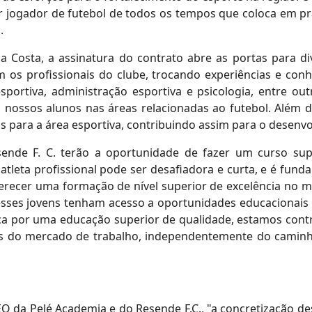
r jogador de futebol de todos os tempos que coloca em pr
l.
a Costa, a assinatura do contrato abre as portas para di
 os profissionais do clube, trocando experiências e con
o esportiva, administração esportiva e psicologia, entre 
 nossos alunos nas áreas relacionadas ao futebol. Além di
 para a área esportiva, contribuindo assim para o desenv
sende F. C. terão a oportunidade de fazer um curso su
 atleta profissional pode ser desafiadora e curta, e é fun
erecer uma formação de nível superior de excelência no m
esses jovens tenham acesso a oportunidades educacionais d
sca por uma educação superior de qualidade, estamos contr
s do mercado de trabalho, independentemente do caminh
da Pelé Academia e do Resende F.C., "a concretização des