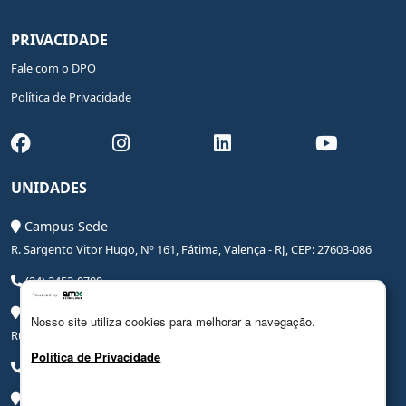
PRIVACIDADE
Fale com o DPO
Política de Privacidade
UNIDADES
Campus Sede
R. Sargento Vitor Hugo, Nº 161, Fátima, Valença - RJ, CEP: 27603-086
(24) 2453-0700
Campus Saúde
Nosso site utiliza cookies para melhorar a navegação.
Rua Coronel Leite Pinto, Nº 20, Centro, Valença - RJ, CEP: 27600-000
Política de Privacidade
(24) 3206-0090
Campus Hospital Veterinário Escola