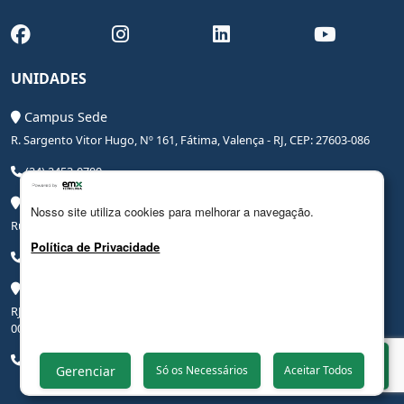
UNIDADES
Campus Sede
R. Sargento Vitor Hugo, Nº 161, Fátima, Valença - RJ, CEP: 27603-086
(24) 2453-0700
Campus Saúde
Nosso site utiliza cookies para melhorar a navegação.
Rua Coronel Leite Pinto, Nº 20, Centro, Valença - RJ, CEP: 27600-000
Política de Privacidade
(24) 3206-0090
Campus Hospital Veterinário Escola
RJ-145, Rodovia Benjamin Ielpo, Nº 20510, Valença - RJ, CEP: 27600-
000
(24) 2453-0700
Whatsapp
Gerenciar
Só os Necessários
Aceitar Todos