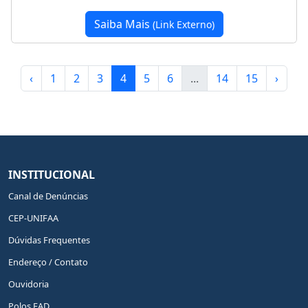
Saiba Mais
(Link Externo)
‹
1
2
3
4
5
6
...
14
15
›
INSTITUCIONAL
Canal de Denúncias
CEP-UNIFAA
Dúvidas Frequentes
Endereço / Contato
Ouvidoria
Polos EAD