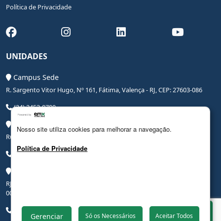
Política de Privacidade
UNIDADES
Campus Sede
R. Sargento Vitor Hugo, Nº 161, Fátima, Valença - RJ, CEP: 27603-086
(24) 2453-0700
Campus Saúde
Nosso site utiliza cookies para melhorar a navegação.
Rua Coronel Leite Pinto, Nº 20, Centro, Valença - RJ, CEP: 27600-000
Política de Privacidade
(24) 3206-0090
Campus Hospital Veterinário Escola
RJ-145, Rodovia Benjamin Ielpo, Nº 20510, Valença - RJ, CEP: 27600-
000
(24) 2453-0700
Whatsapp
Gerenciar
Só os Necessários
Aceitar Todos