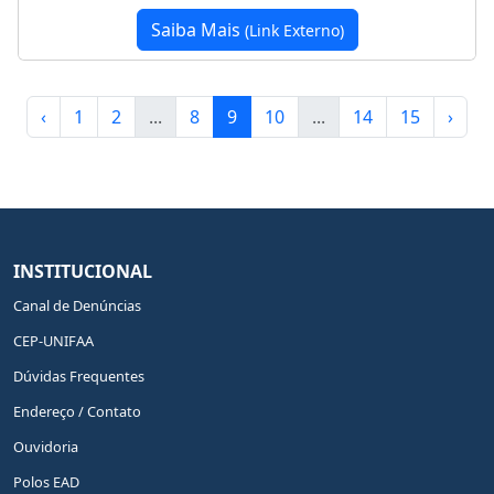
Saiba Mais
(Link Externo)
‹
1
2
...
8
9
10
...
14
15
›
INSTITUCIONAL
Canal de Denúncias
CEP-UNIFAA
Dúvidas Frequentes
Endereço / Contato
Ouvidoria
Polos EAD