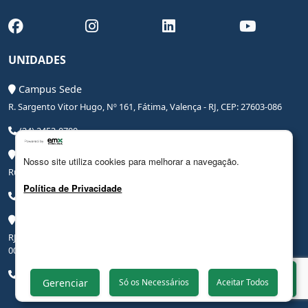
UNIDADES
Campus Sede
R. Sargento Vitor Hugo, Nº 161, Fátima, Valença - RJ, CEP: 27603-086
(24) 2453-0700
Campus Saúde
Nosso site utiliza cookies para melhorar a navegação.
Rua Coronel Leite Pinto, Nº 20, Centro, Valença - RJ, CEP: 27600-000
Política de Privacidade
(24) 3206-0090
Campus Hospital Veterinário Escola
RJ-145, Rodovia Benjamin Ielpo, Nº 20510, Valença - RJ, CEP: 27600-
000
(24) 2453-0700
Whatsapp
Gerenciar
Só os Necessários
Aceitar Todos