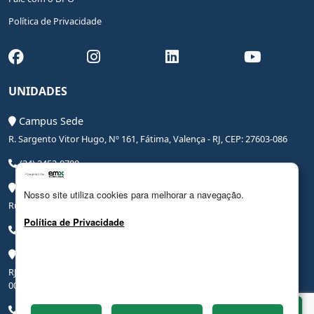
Política de Privacidade
UNIDADES
Campus Sede
R. Sargento Vitor Hugo, Nº 161, Fátima, Valença - RJ, CEP: 27603-086
(24) 2453-0700
Campus Saúde
Nosso site utiliza cookies para melhorar a navegação.
Rua Coronel Leite Pinto, Nº 20, Centro, Valença - RJ, CEP: 27600-000
Política de Privacidade
(24) 3206-0090
Campus Hospital Veterinário Escola
RJ-145, Rodovia Benjamin Ielpo, Nº 20510, Valença - RJ, CEP: 27600-
000
(24) 2453-0700