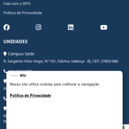
Fale com o DPO
Política de Privacidade
UNIDADES
Campus Sede
R. Sargento Vitor Hugo, Nº 161, Fátima, Valença - RJ, CEP: 27603-086
(24) 2453-0700
Campus Saúde
Nosso site utiliza cookies para melhorar a navegação.
Rua Coronel Leite Pinto, Nº 20, Centro, Valença - RJ, CEP: 27600-000
Política de Privacidade
(24) 3206-0090
Campus Hospital Veterinário Escola
RJ-145, Rodovia Benjamin Ielpo, Nº 20510, Valença - RJ, CEP: 27600-
000