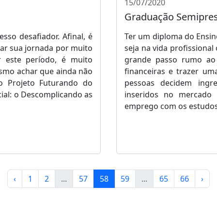
15/07/2020
Graduação Semipres
sso desafiador. Afinal, é
Ter um diploma do Ensin
ar sua jornada por muito
seja na vida profissiona
 este período, é muito
grande passo rumo ao 
esmo achar que ainda não
financeiras e trazer u
 o Projeto Futurando do
pessoas decidem ingr
ial: o Descomplicando as
inseridos no mercado 
emprego com os estudo
‹
1
2
...
57
58
59
...
65
66
›