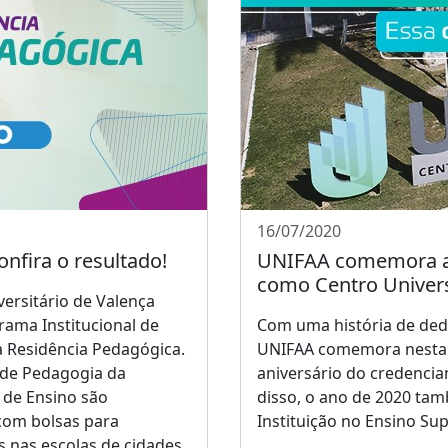
16/07/2020
nfira o resultado!
UNIFAA comemora an
como Centro Univers
ersitário de Valença
rama Institucional de
Com uma história de dedi
a Residência Pedagógica.
UNIFAA comemora nesta qu
 de Pedagogia da
aniversário do credenci
a de Ensino são
disso, o ano de 2020 ta
com bolsas para
Instituição no Ensino Sup
 nas escolas de cidades