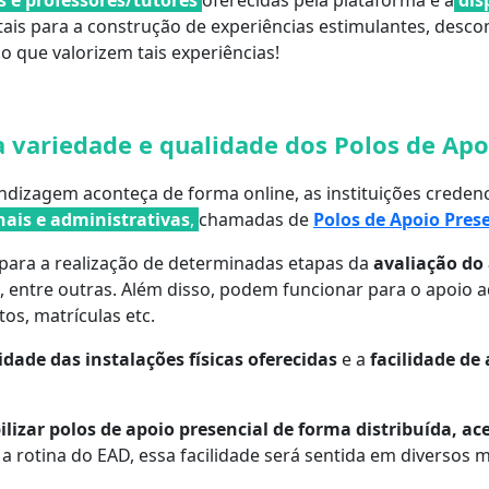
s e professores/tutores
oferecidas pela plataforma e a
dis
is para a construção de experiências estimulantes, desco
o que valorizem tais experiências!
a variedade e qualidade dos Polos de Apo
ndizagem aconteça de forma online, as instituições creden
nais e administrativas
,
chamadas de
Polos de Apoio Pres
s para a realização de determinadas etapas da
avaliação do
, entre outras. Além disso, podem funcionar para o apoio 
s, matrículas etc.
idade das instalações físicas oferecidas
e a
facilidade de
ilizar polos de apoio presencial de forma distribuída, ac
a rotina do EAD, essa facilidade será sentida em diversos