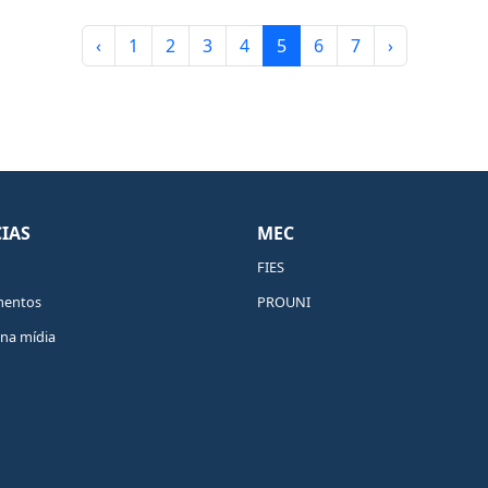
‹
1
2
3
4
5
6
7
›
IAS
MEC
FIES
mentos
PROUNI
na mídia