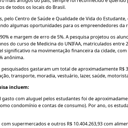
10 mais antigos do país, sempre foi reconhecido e querido 
s de todos os locais do Brasil.
, pelo Centro de Saúde e Qualidade de Vida do Estudante,
tando algumas oportunidades para os empreendedores da 
90% e margem de erro de 5%. A pesquisa projetou os aluno
lunos do curso de Medicina do UNIFAA, matriculados entre
 significativo na movimentação financeira da cidade, com
00% anônima.
es pesquisados gastaram um total de aproximadamente R$ 37
o, transporte, moradia, vestuário, lazer, saúde, motoristas
uisa incluem:
 gasto com aluguel pelos estudantes foi de aproximadament
omo condomínio e contas de consumo). Por ano, os estuda
es com supermercados e outros R$ 10.404.263,93 com alim